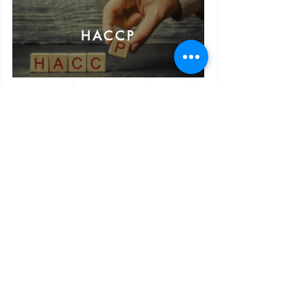
HACCP
Prevenzione incendi e redazione piano di emergenza
PASE SERVICE SRLS
Sede Legale
Via Due Giugno
37 - 72012
Carovigno (BR)
P. IVA:
02543100743
- REA: BR-153934
Tel:
0831.364574
- Mob.:
+39 3293562738